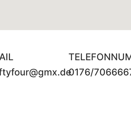
AIL
TELEFONNU
iftyfour@gmx.de
0176/706666