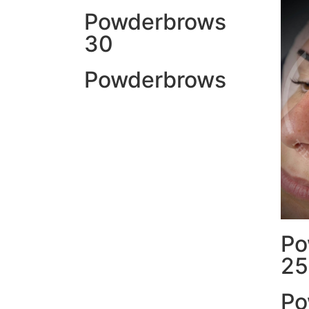
Powderbrows
30
Powderbrows
Po
25
Po