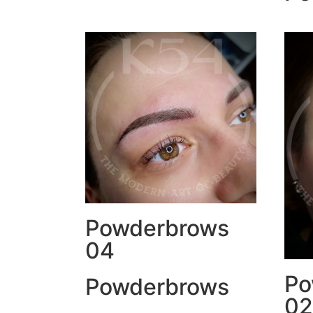
Powderbrows
04
Po
Powderbrows
02