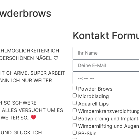
wderbrows
Kontakt Formu
AHLMÖGLICHKEITEN! ICH
UNDERSCHÖNEN NÄGEL ♡
MIT CHARME. SUPER ARBEIT
ANN ICH NUR WEITER
Powder Brows
Microblading
CH SO SCHWERE
Aquarell Lips
 ALLES VERSUCHT UM ES
Wimpernkranzverdichtung 
EITER SO...
Bodypiercing und Implant
Wimpernlifting und Augen
N UND GLÜCKLICH
BB-Skin