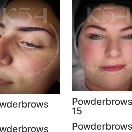
Powderbrow
wderbrows
15
Powderbrow
wderbrows