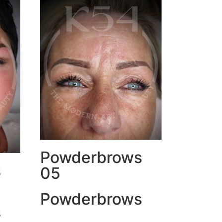
Powderbrows
s
05
Powderbrows
s