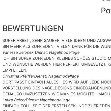
Po
BEWERTUNGEN
SUPER ARBEIT, SEHR SAUBER, VIELE IDEEN UND AUSW
BIN MEHR ALS ZUFRIEDEN!! VIELEN DANK FÜR DIE W
Vanessa Jelonek
Dienst: Nagelmodellage
ICH BIN SUPER ZUFRIEDEN. KLEINES SCHÖES STUDIO 
UND WÜNSCHE WERDEN HIER PERFEKT UMGESETZT. K
EMPFEHLEN.
Christina Pfeiffer
Dienst: Nagelmodellage
DORT PASST EINFACH ALLES... ES WIRD AUF JEDE NO
VORSTELLUNG DES NAGELDESIGNS EINGEGANGENUND
GENAUSO UMZUSETZEN WIE MAN ES MÖCHTE ...MACH W
Laura Belzer
Dienst: Nagelmodellage
EINFACH TOLL! SEIT DER ERSTEN SEKUNDE ZUFRIEDE